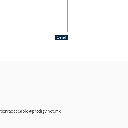
Send
tierradeseable@prodigy.net.mx